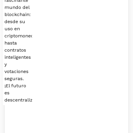
fascinante
mundo del
blockchain:
desde su
uso en
criptomonedas
hasta
contratos
inteligentes
y
votaciones
seguras.
¡El futuro
es
descentralizado!