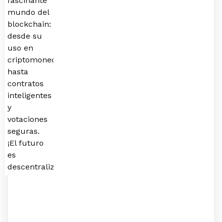
fascinante
mundo del
blockchain:
desde su
uso en
criptomonedas
hasta
contratos
inteligentes
y
votaciones
seguras.
¡El futuro
es
descentralizado!